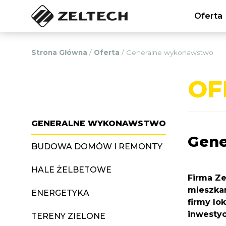
Oferta
Strona Główna
/
Oferta
/
Generalne wykonawstwo
OF
GENERALNE WYKONAWSTWO
Gene
BUDOWA DOMÓW I REMONTY
HALE ŻELBETOWE
Firma Ze
mieszkan
ENERGETYKA
firmy lo
inwestyc
TERENY ZIELONE