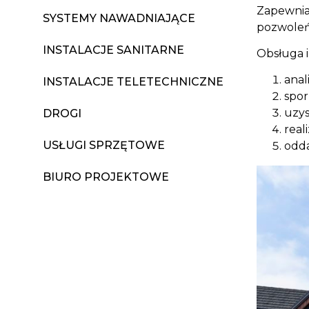
Zapewnia
SYSTEMY NAWADNIAJĄCE
pozwoleń
INSTALACJE SANITARNE
Obsługa 
anal
INSTALACJE TELETECHNICZNE
spo
uzy
DROGI
real
USŁUGI SPRZĘTOWE
odda
BIURO PROJEKTOWE